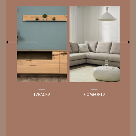
3
TVRACK9
COMFORT9