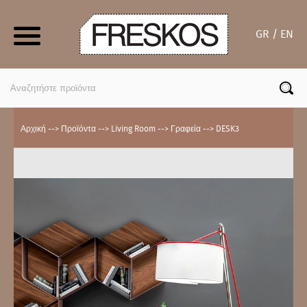
Skip
to
GR / EN
content
Search
for:
Αρχική
-->
Προϊόντα
-->
Living Room
-->
Γραφεία
-->
DESK3