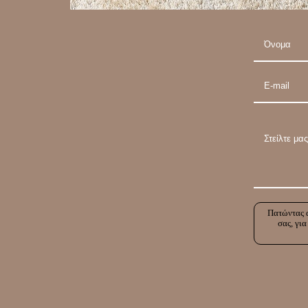
Πατώντας α
σας, για