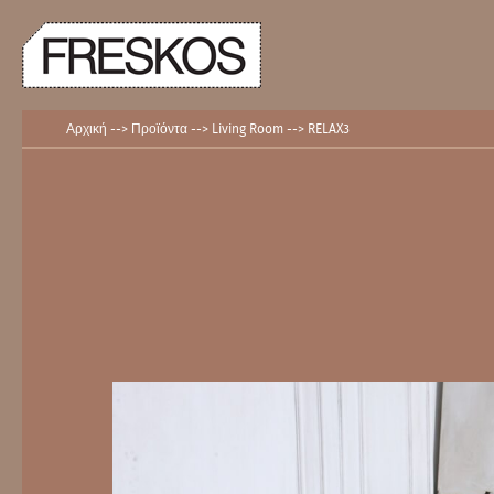
Skip
to
content
Αρχική
-->
Προϊόντα
-->
Living Room
-->
RELAX3