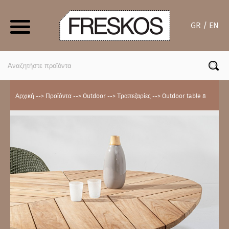
Skip
to
GR / EN
content
Search
for:
Αρχική
-->
Προϊόντα
-->
Outdoor
-->
Τραπεζαρίες
-->
Outdoor table 8