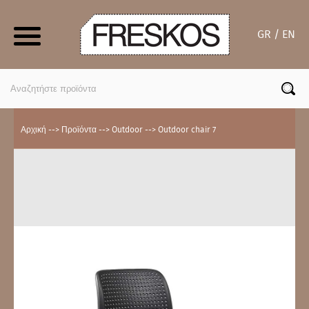
Skip
to
GR / EN
content
Search
for:
Αρχική
-->
Προϊόντα
-->
Outdoor
-->
Outdoor chair 7