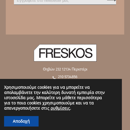
Θηβών 232
12134 Περιστέρι
210 5734856
210 5762919
Χρησιμοποιούμε cookies για να μπορείτε να
απολαμβάνετε την καλύτερη δυνατή εμπειρία στην
info@freskos.gr
ιστοσελίδα μας. Μπορείτε να μάθετε περισσότερα
για το ποια cookies χρησιμοποιούμε και να τα
απενεργοποιήσετε στις
ρυθμίσεις
.
Copyright @ 2019 Freskos.gr - All Rights Reserved. |
Όροι χρήσης και
Προϋποθέσεις
Αποδοχή
Made by
LIP NEW MEDIA