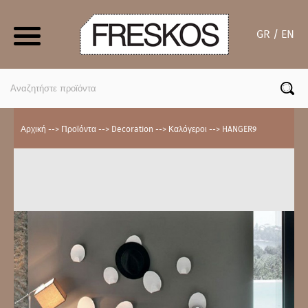
Skip
to
GR / EN
content
Search
for:
Αρχική
-->
Προϊόντα
-->
Decoration
-->
Καλόγεροι
-->
HANGER9