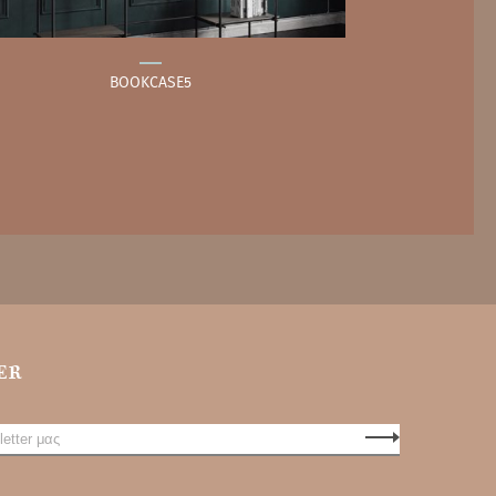
BOOKCASE5
ER