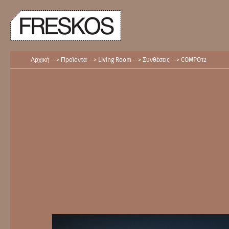
Skip
to
content
Αρχική
-->
Προϊόντα
-->
Living Room
-->
Συνθέσεις
-->
COMPO12