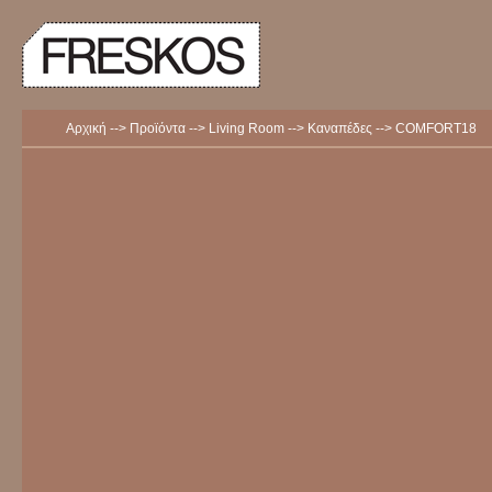
Skip
to
content
Αρχική
-->
Προϊόντα
-->
Living Room
-->
Καναπέδες
-->
COMFORT18