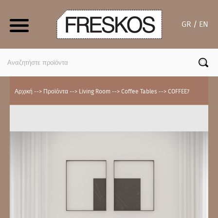
Skip
to
GR / EN
content
Search
for:
Αρχική
-->
Προϊόντα
-->
Living Room
-->
Coffee Tables
-->
COFFEE7