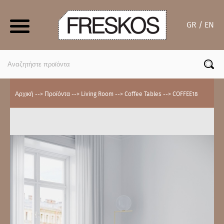
Skip
to
GR / EN
content
Search
for:
Αρχική
-->
Προϊόντα
-->
Living Room
-->
Coffee Tables
-->
COFFEE18