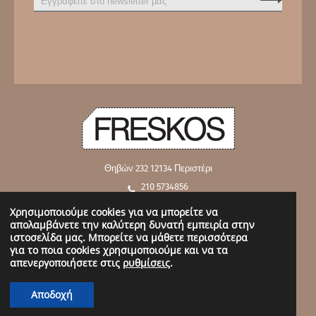
Θηβών 232
12134 Περιστέρι
210 5734856
210 5762919
Χρησιμοποιούμε cookies για να μπορείτε να
απολαμβάνετε την καλύτερη δυνατή εμπειρία στην
info@freskos.gr
ιστοσελίδα μας. Μπορείτε να μάθετε περισσότερα
για το ποια cookies χρησιμοποιούμε και να τα
απενεργοποιήσετε στις
ρυθμίσεις
.
Copyright @ 2019 Freskos.gr - All Rights Reserved. |
Όροι χρήσης και
Προϋποθέσεις
Αποδοχή
Made by
LIP NEW MEDIA