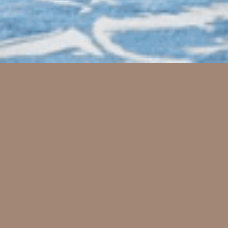
Bedroom
ξεκινάτε τη μέρα σας όμορφα, απολαύστε την άνεση & την αισθη
υν τα κρεβάτια μας! Ανακαλύψτε όλα όσα χρειάζεστε για το δωμ
φτείτε το κατάστημά μας και ενημερωθείτε και για τα υπόλοιπα 