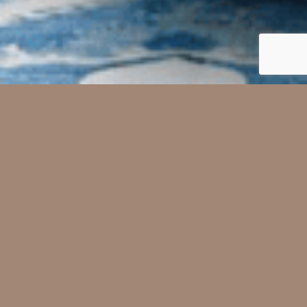
τική που
άτιό σας.
σχέδια!