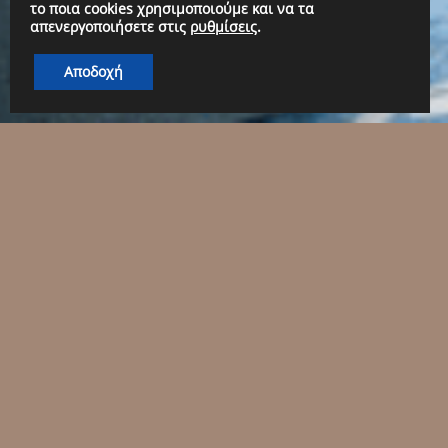
το ποια cookies χρησιμοποιούμε και να τα
απενεργοποιήσετε στις
ρυθμίσεις
.
Αποδοχή
Αρχική
-->
Bedroom
-->
Page 6
Για να 
προσφέρο
Επισκε